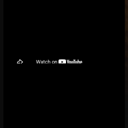
* מעבר למיקס, הקטע קיבל שדרוג מבנה
וכן ערוצי השירה עברו יישור ותיקון זיופים