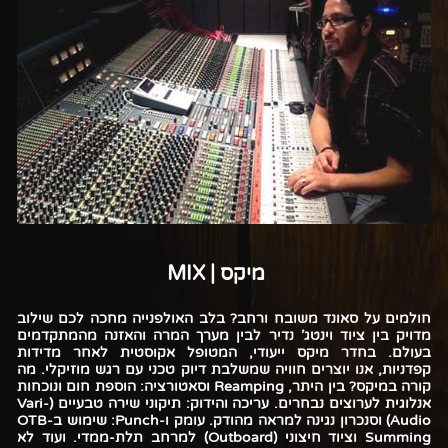
מיקס | MIX
חולמים על סאונד משובח ורחב?
בלב האולפנייה מחכה לכם שילוב
מדויק בין ציוד וינטג' נדיר לבין מערך המרה והאזנה מהמתקדמים
בעולם. בחדר מיקס ייעודי, המטופל אקוסטית לאחר מדידות
קפדניות, אנו יוצרים חוויה שמשלבת דיוק טכני עם רגש מוזיקלי.
מה
קורה במיקס? בין היתר,
Reamping וסאטורציה:
הוספת חום ונוכחות
אנלוגית לערוצים נבחרים.
עריכה והידוק:
תיקוני שירה טבעיים (Vari-
Audio) וסנכרון נגינה למראה מהודק.
עומק ו-Punch:
שימוש ב-OTB
Summing וציוד חיצוני (Outboard) למרחב תלת-ממדי. ועוד לא