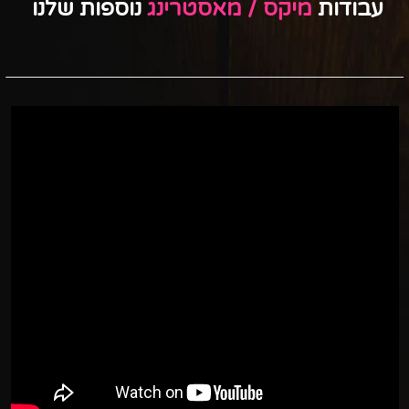
עבודו
ת
מיקס / מאסטרינג
נוס
פות שלנו