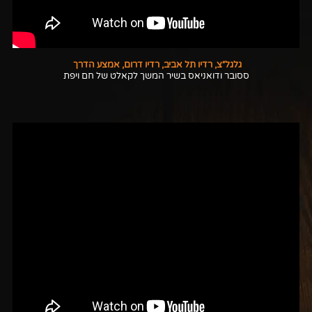
גלגל״צ, רדיו תל אביב, רדיו דרום, אמצע הדרך
ססובר ודואניאס בשיר המשך לקאלט של חם ויפת