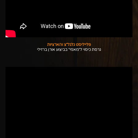
פלייליסט גלגל״צ והארציות
גרסת כיסוי ל״מאמי״ בביצוע אורן ברזילי