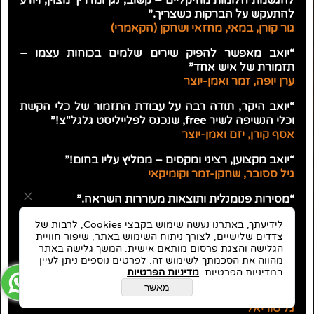
להתעקש על הברקות כשצריך.”
גור קורן, במאי, מחזאי ושחקן (הקאמרי)
“יואב מאפשר להפיק שירים שלמים בכוחות עצמו –
תזמורת של איש אחד”
ערן יופה, זמר ואמן-יוצר
“יואב היקר, תודה רבה על עבודת התזמור של כלי הקשת
וכלי הנשיפה לשיר free, שנכנס לפלייליסט גלגל"צ!”
אסף קורן, יזם ואמן-יוצר
“יואב מקצוען, רציני ומקסים – ממליץ עליו בחום!”
גיל ססובר, שחקן-זמר וקומיקאי
“מסירות פנומנלית ותוצאות מעוררות השראה.”
תמרה מומצוגלו, יזמית Eva Greentech ומוסיקאית
לידיעתך, באתרנו נעשה שימוש בקבצי Cookies, לרבות של
צדדים שלישיים, לצורך ניתוח השימוש באתר, שיפור חוויית
״תהליך הקלטת השירה היה פורה מאוד מבחינתי. יואב
הגלישה והצגת פרסום מותאם אישית. המשך גלישה באתר
הנחה אותי בדיוק רב איך לשיר ולתת לרגש להיות נוכח. הוא
מהווה את הסכמתך לשימוש זה. לפרטים נוספים ניתן לעיין
באמת משקיע את כל כולו בכל פרויקט שהוא נכנס אליו, עד
במדיניות הפרטיות.
מדיניות הפרטיות
כדי כך, שקיבלתי ממנו שיחה בלילה, על כך שהוא הוסיף
מאשר
״ליין״ לפזמון שהקפיץ את השיר למעלה.
גל טוריאל