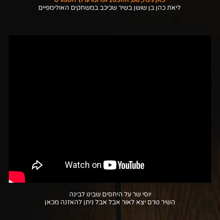
כאן גימל, 88, 103fm ופרומו ערוץ הספורט
ליאת כהן בן שושן בשיר שכיכב במשחקים האולימפיים
יוסי שר על היחסים שבינו לבינה
השיר טרם יצא לאור אבל אבל ניתן להאזנה מכאן