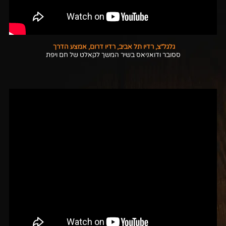
גלגל״צ, רדיו תל אביב, רדיו דרום, אמצע הדרך
ססובר ודואניאס בשיר המשך לקאלט של חם ויפת