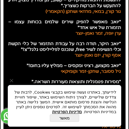
להתעקש על הברקות כשצריך.”
גור קורן, במאי, מחזאי ושחקן (הקאמרי)
“יואב מאפשר להפיק שירים שלמים בכוחות עצמו –
תזמורת של איש אחד”
ערן יופה, זמר ואמן-יוצר
“יואב היקר, תודה רבה על עבודת התזמור של כלי הקשת
וכלי הנשיפה לשיר free, שנכנס לפלייליסט גלגל"צ!”
אסף קורן, יזם ואמן-יוצר
“יואב מקצוען, רציני ומקסים – ממליץ עליו בחום!”
גיל ססובר, שחקן-זמר וקומיקאי
“מסירות פנומנלית ותוצאות מעוררות השראה.”
תמרה מומצוגלו, יזמית Eva Greentech ומוסיקאית
לידיעתך, באתרנו נעשה שימוש בקבצי Cookies, לרבות של
צדדים שלישיים, לצורך ניתוח השימוש באתר, שיפור חוויית
״תהליך הקלטת השירה היה פורה מאוד מבחינתי. יואב
הגלישה והצגת פרסום מותאם אישית. המשך גלישה באתר
הנחה אותי בדיוק רב איך לשיר ולתת לרגש להיות נוכח. הוא
מהווה את הסכמתך לשימוש זה. לפרטים נוספים ניתן לעיין
באמת משקיע את כל כולו בכל פרויקט שהוא נכנס אליו, עד
במדיניות הפרטיות.
מדיניות הפרטיות
כדי כך, שקיבלתי ממנו שיחה בלילה, על כך שהוא הוסיף
מאשר
״ליין״ לפזמון שהקפיץ את השיר למעלה.
גל טוריאל