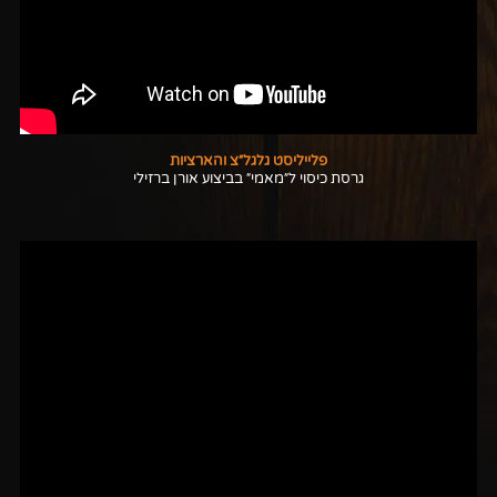
פלייליסט גלגל״צ והארציות
גרסת כיסוי ל״מאמי״ בביצוע אורן ברזילי