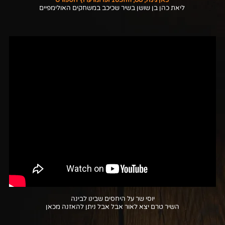
כאן גימל, 88, 103fm ופרומו ערוץ הספורט
ליאת כהן בן שושן בשיר שכיכב במשחקים האולימפיים
יוסי שר על היחסים שבינו לבינה
השיר טרם יצא לאור אבל אבל ניתן להאזנה מכאן